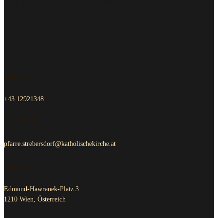
Projekte & Initiativen
Kontakt Pfarrkanzlei
Telefon
+43 12921348
Email us
pfarre.strebersdorf@katholischekirche.at
Adresse
Edmund-Hawranek-Platz 3
1210 Wien, Österreich