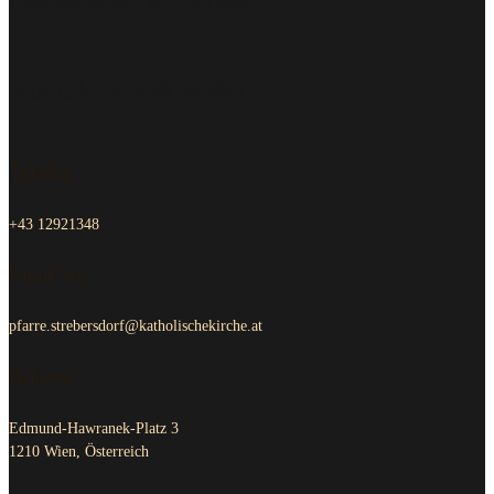
Projekte & Initiativen
Kontakt Pfarrkanzlei
Telefon
+43 12921348
Email us
pfarre.strebersdorf@katholischekirche.at
Adresse
Edmund-Hawranek-Platz 3
1210 Wien, Österreich