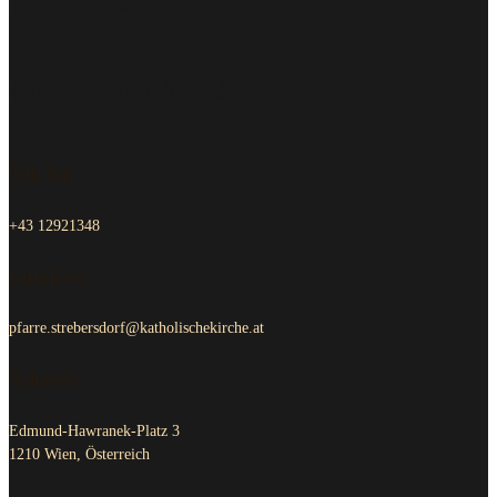
Projekte & Initiativen
Kontakt Pfarrkanzlei
Telefon
+43 12921348
Email us
pfarre.strebersdorf@katholischekirche.at
Adresse
Edmund-Hawranek-Platz 3
1210 Wien, Österreich