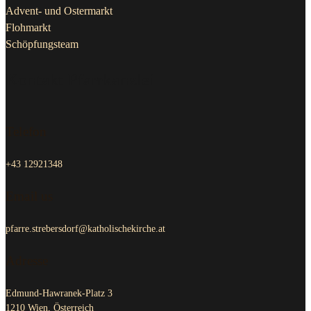
Advent- und Ostermarkt
Flohmarkt
Schöpfungsteam
Kontakt Pfarrkanzlei
Telefon
+43 12921348
Email us
pfarre.strebersdorf@katholischekirche.at
Adresse
Edmund-Hawranek-Platz 3
1210 Wien, Österreich