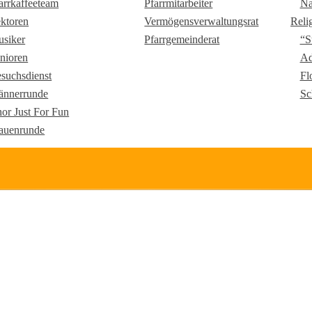
arrkaffeeteam
Pfarrmitarbeiter
Na
ktoren
Vermögensverwaltungsrat
Reli
siker
Pfarrgemeinderat
“S
nioren
Ad
suchsdienst
Fl
nnerrunde
Sc
or Just For Fun
auenrunde