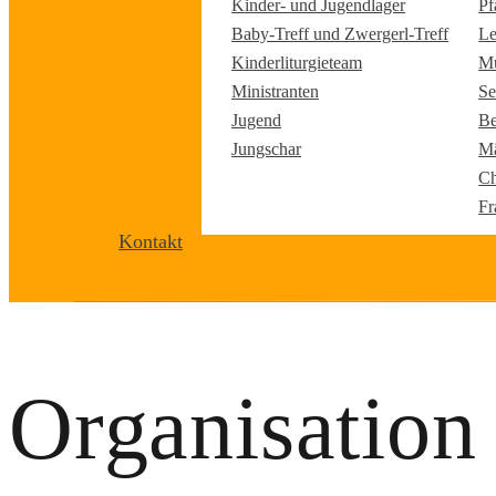
Kinder- und Jugendlager
Pf
Baby-Treff und Zwergerl-Treff
Le
Kinderliturgieteam
Mu
Ministranten
Se
Jugend
Be
Jungschar
Mä
Ch
Fr
Kontakt
Organisation