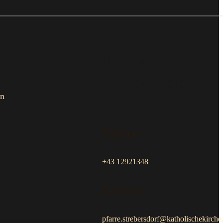
Kontakt
Pfarrkanzlei
en
Telefon
+43 12921348
Email us
pfarre.strebersdorf@katholischekirche.