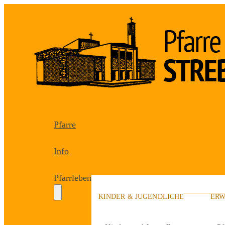
Pfarre
Info
Pfarrleben
KINDER & JUGENDLICHE
ERW