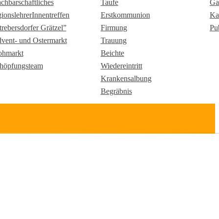
chbarschaftliches
Taufe
Ga
gionslehrerInnentreffen
Erstkommunion
Ka
trebersdorfer Grätzel”
Firmung
Pu
vent- und Ostermarkt
Trauung
ohmarkt
Beichte
höpfungsteam
Wiedereintritt
Krankensalbung
Begräbnis