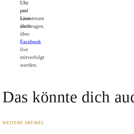
Uhr
Uhr
per
und
Livestream
kann
übertragen.
auch
über
Facebook
live
mitverfolgt
werden.
Das könnte dich auc
WEITERE ARTIKEL