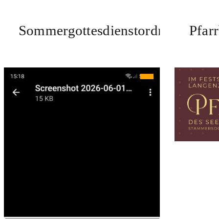
Sommergottesdienstordnung
Pfar