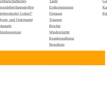
chbarschaftliches
Taufe
Ga
gionslehrerInnentreffen
Erstkommunion
Ka
trebersdorfer Grätzel”
Firmung
Pu
vent- und Ostermarkt
Trauung
ohmarkt
Beichte
höpfungsteam
Wiedereintritt
Krankensalbung
Begräbnis