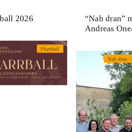
rball 2026
“Nah dran” m
Andreas One
Pfarrball
Nah dran -