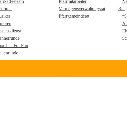
arrkaffeeteam
Pfarrmitarbeiter
Na
ktoren
Vermögensverwaltungsrat
Reli
siker
Pfarrgemeinderat
“S
nioren
Ad
suchsdienst
Fl
nnerrunde
Sc
or Just For Fun
auenrunde