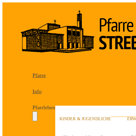
Pfarre
Info
Pfarrleben
KINDER & JUGENDLICHE
ERW