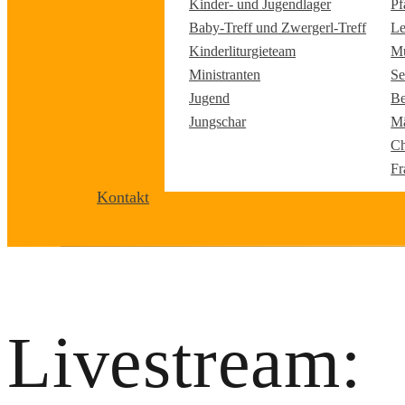
Kinder- und Jugendlager
Pf
Baby-Treff und Zwergerl-Treff
Le
Kinderliturgieteam
Mu
Ministranten
Se
Jugend
Be
Jungschar
Mä
Ch
Fr
Kontakt
Livestream: