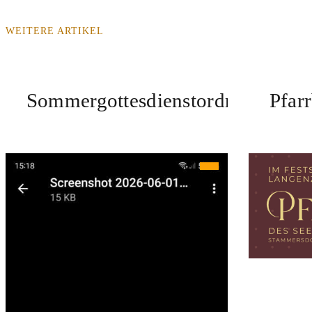
WEITERE ARTIKEL
Sommergottesdienstordnung
Pfar