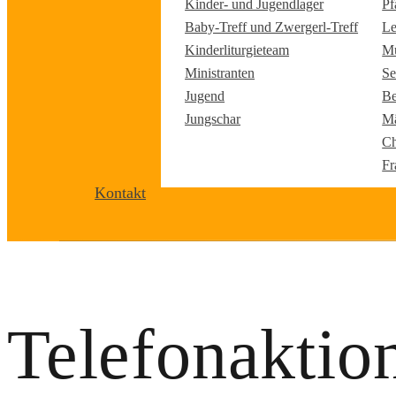
Kinder- und Jugendlager
Pf
Baby-Treff und Zwergerl-Treff
Le
Kinderliturgieteam
Mu
Ministranten
Se
Jugend
Be
Jungschar
Mä
Ch
Fr
Kontakt
Telefonaktion