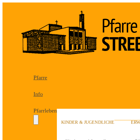
Pfarre
Info
Pfarrleben
KINDER & JUGENDLICHE
ERW