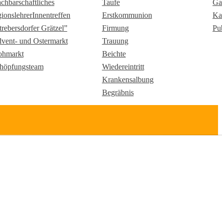
chbarschaftliches
Taufe
Ga
gionslehrerInnentreffen
Erstkommunion
Ka
trebersdorfer Grätzel”
Firmung
Pu
vent- und Ostermarkt
Trauung
ohmarkt
Beichte
höpfungsteam
Wiedereintritt
Krankensalbung
Begräbnis