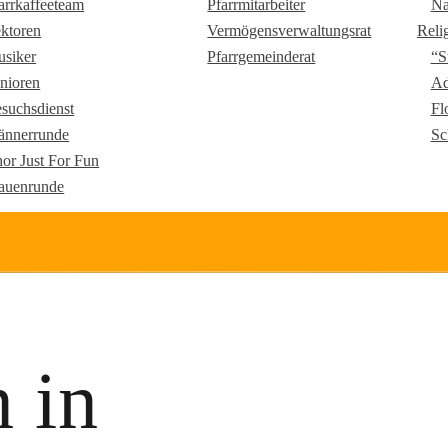
arrkaffeeteam
Pfarrmitarbeiter
Na
ktoren
Vermögensverwaltungsrat
Reli
siker
Pfarrgemeinderat
“S
nioren
Ad
suchsdienst
Fl
nnerrunde
Sc
or Just For Fun
auenrunde
 in