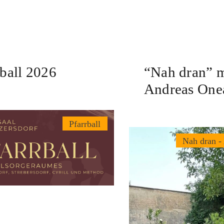
rball 2026
“Nah dran” m
Andreas One
Pfarrball
Nah dran -