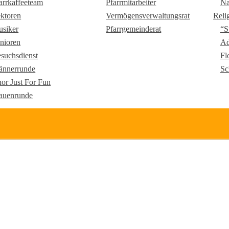
arrkaffeeteam
Pfarrmitarbeiter
Na
ktoren
Vermögensverwaltungsrat
Reli
siker
Pfarrgemeinderat
“S
nioren
Ad
suchsdienst
Fl
nnerrunde
Sc
or Just For Fun
auenrunde