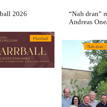
rball 2026
“Nah dran” m
Andreas One
Pfarrball
Nah dran -