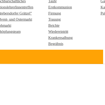
chbarschaftliches
Taufe
Ga
gionslehrerInnentreffen
Erstkommunion
Ka
trebersdorfer Grätzel”
Firmung
Pu
vent- und Ostermarkt
Trauung
ohmarkt
Beichte
höpfungsteam
Wiedereintritt
Krankensalbung
Begräbnis