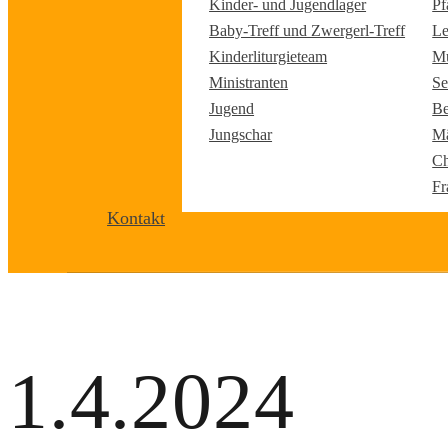
Kinder- und Jugendlager
Pf
Baby-Treff und Zwergerl-Treff
Le
Kinderliturgieteam
Mu
Ministranten
Se
Jugend
Be
Jungschar
Mä
Ch
Fr
Kontakt
1.4.2024