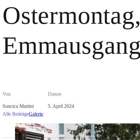
Ostermontag
Emmausgan
Von
Datum
Suncica Martini
5. April 2024
Alle Beiträge
Galerie