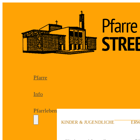
Pfarre
Info
Pfarrleben
KINDER & JUGENDLICHE
ERW