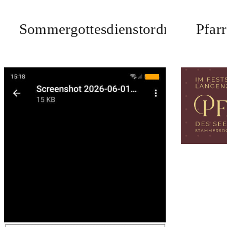
Sommergottesdienstordnung
Pfar