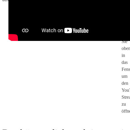
zum
näch
gepl
Live
Klic
Sie
obe
in
das
Fens
um
den
You
Stre
zu
öffn