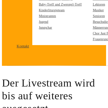
Baby-Treff und Zwergerl-Treff
Lektoren
Kinderliturgieteam
Musiker
Ministranten
Senioren
Jugend
Besuchsdie
Jungschar
Männerrun
Chor Just 
Frauenrun
Kontakt
Der Livestream wird
bis auf weiteres