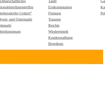
chbarschaftliches
Taufe
Ga
gionslehrerInnentreffen
Erstkommunion
Ka
trebersdorfer Grätzel”
Firmung
Pu
vent- und Ostermarkt
Trauung
ohmarkt
Beichte
höpfungsteam
Wiedereintritt
Krankensalbung
Begräbnis