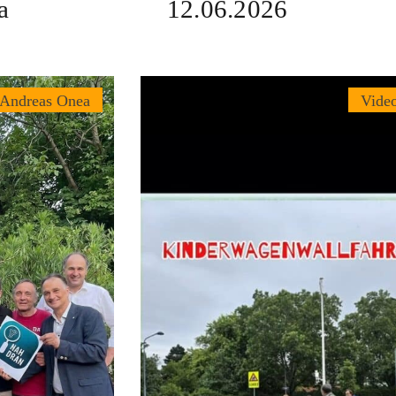
a
12.06.2026
 Andreas Onea
Vide