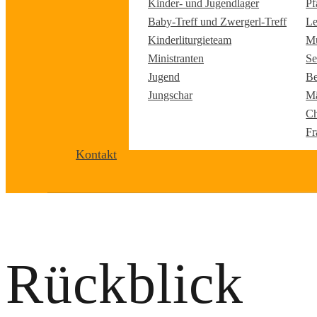
Kinder- und Jugendlager
Pf
Baby-Treff und Zwergerl-Treff
Le
Kinderliturgieteam
Mu
Ministranten
Se
Jugend
Be
Jungschar
Mä
Ch
Fr
Kontakt
Rückblick