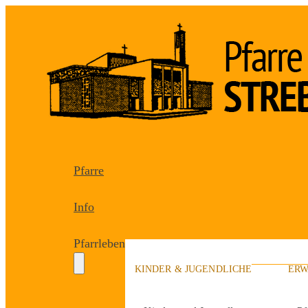
Pfarre
Info
Pfarrleben
KINDER & JUGENDLICHE
ERW