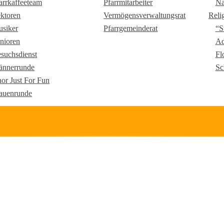
arrkaffeeteam
Pfarrmitarbeiter
Na
ktoren
Vermögensverwaltungsrat
Reli
siker
Pfarrgemeinderat
“S
nioren
Ad
suchsdienst
Fl
nnerrunde
Sc
or Just For Fun
auenrunde