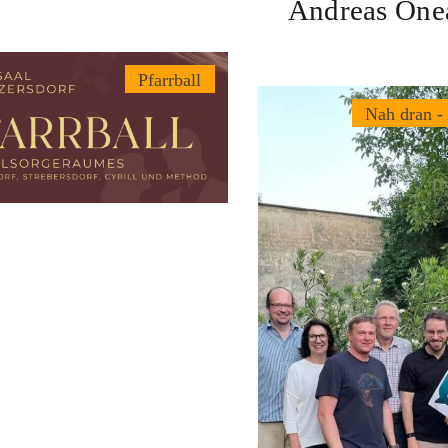
Andreas One
Pfarrball
Nah dran -