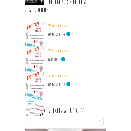
Veranstaltungen für Kinder &
Jugendliche
10. SEP. 2026
ZWERGERL-TREFF
11. SEP. 2026
BABY-TREFF
17. SEP. 2026
ZWERGERL-TREFF
Kommende Veranstaltungen