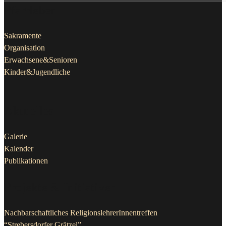
Pfarrleben
Sakramente
Organisation
Erwachsene&Senioren
Kinder&Jugendliche
Aktuelles
Galerie
Kalender
Publikationen
Projekte & Initiativen
Nachbarschaftliches ReligionslehrerInnentreffen
“Strebersdorfer Grätzel”