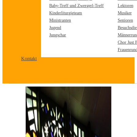
Baby-Treff und Zwergerl-Treff
Lektoren
Kinderliturgieteam
Musiker
Ministranten
Senioren
Jugend
Besuchsdie
Jungschar
Männerrun
Chor Just 
Frauenrun
Kontakt