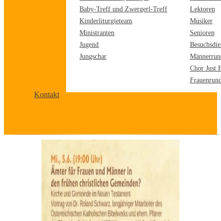
Baby-Treff und Zwergerl-Treff
Lektoren
Kinderliturgieteam
Musiker
Ministranten
Senioren
Jugend
Besuchsdie
Jungschar
Männerrun
Chor Just 
Frauenrun
Kontakt