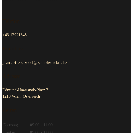
Telefon
+43 12921348
Email us
pfarre.strebersdorf@katholischekirche.at
Adresse
Edmund-Hawranek-Platz 3
1210 Wien, Österreich
Zeiten
Dienstag
09:00 - 11:00
Freitag
09:00 - 11:00