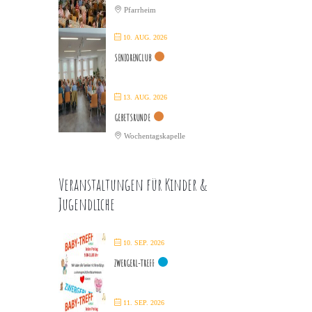
Pfarrheim
10. AUG. 2026
SENIORENCLUB
13. AUG. 2026
GEBETSRUNDE
Wochentagskapelle
Veranstaltungen für Kinder &
Jugendliche
10. SEP. 2026
ZWERGERL-TREFF
11. SEP. 2026