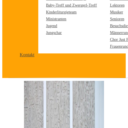
Baby-Treff und Zwergerl-Treff
Lektoren
Kinderliturgieteam
Musiker
Ministranten
Senioren
Jugend
Besuchsdie
Jungschar
Männerrun
Chor Just 
Frauenrun
Kontakt