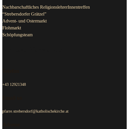
Nachbarschaftliches ReligionslehrerInnentreffen
“Strebersdorfer Grätzel”
Advent- und Ostermarkt
Flohmarkt
Schöpfungsteam
Kontakt Pfarrkanzlei
Telefon
+43 12921348
Email us
pfarre.strebersdorf@katholischekirche.at
Adresse