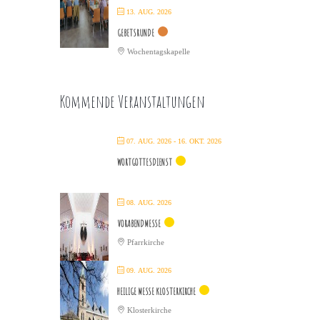
13. AUG. 2026
GEBETSRUNDE
Wochentagskapelle
Kommende Veranstaltungen
07. AUG. 2026
- 16. OKT. 2026
WORTGOTTESDIENST
08. AUG. 2026
VORABENDMESSE
Pfarrkirche
09. AUG. 2026
HEILIGE MESSE KLOSTERKIRCHE
Klosterkirche