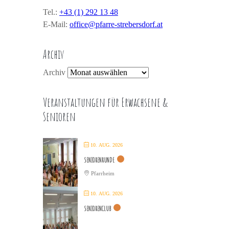
Tel.:
+43 (1) 292 13 48
E-Mail:
office@pfarre-strebersdorf.at
Archiv
Archiv
Veranstaltungen für Erwachsene &
Senioren
10. AUG. 2026
SENIORENRUNDE
Pfarrheim
10. AUG. 2026
SENIORENCLUB