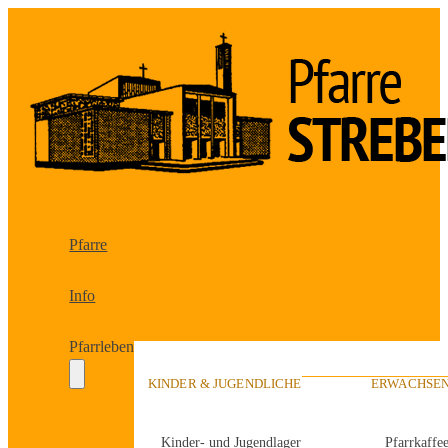
Pfarre
Info
Pfarrleben
KINDER & JUGENDLICHE
ERWACHSEN
Kinder- und Jugendlager
Pfarrkaffe