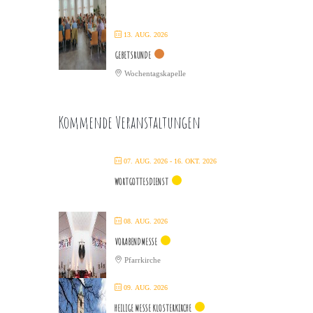
13. AUG. 2026
GEBETSRUNDE
Wochentagskapelle
Kommende Veranstaltungen
07. AUG. 2026
- 16. OKT. 2026
WORTGOTTESDIENST
08. AUG. 2026
VORABENDMESSE
Pfarrkirche
09. AUG. 2026
HEILIGE MESSE KLOSTERKIRCHE