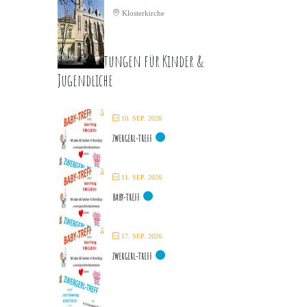
Klosterkirche
Veranstaltungen für Kinder &
Jugendliche
10. SEP. 2026
ZWERGERL-TREFF
11. SEP. 2026
BABY-TREFF
17. SEP. 2026
ZWERGERL-TREFF