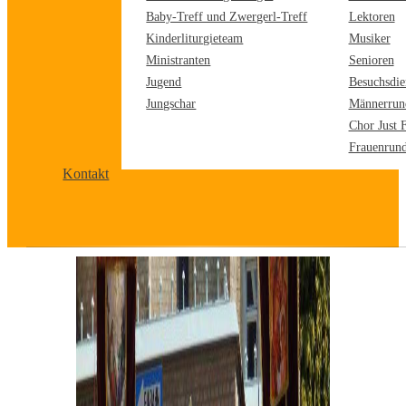
Baby-Treff und Zwergerl-Treff
Lektoren
Kinderliturgieteam
Musiker
Ministranten
Senioren
Jugend
Besuchsdie
Jungschar
Männerrun
Chor Just 
Frauenrun
Kontakt