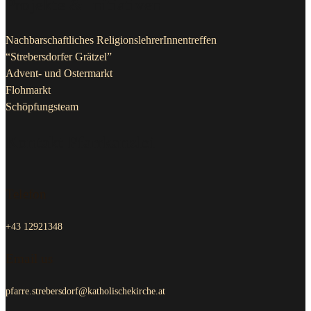
Projekte & Initiativen
Nachbarschaftliches ReligionslehrerInnentreffen
“Strebersdorfer Grätzel”
Advent- und Ostermarkt
Flohmarkt
Schöpfungsteam
Kontakt Pfarrkanzlei
Telefon
+43 12921348
Email us
pfarre.strebersdorf@katholischekirche.at