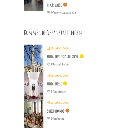
GEBETSRUNDE
Wochentagskapelle
Kommende Veranstaltungen
09. AUG. 2026
HEILIGE MESSE KLOSTERKIRCHE
Klosterkirche
09. AUG. 2026
HEILIGE MESSE
Pfarrkirche
10. AUG. 2026
SENIORENRUNDE
Pfarrheim