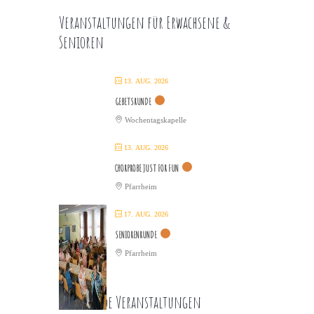
Veranstaltungen für Erwachsene &
Senioren
13. AUG. 2026
GEBETSRUNDE
Wochentagskapelle
13. AUG. 2026
CHORPROBE JUST FOR FUN
Pfarrheim
17. AUG. 2026
SENIORENRUNDE
Pfarrheim
Kommende Veranstaltungen