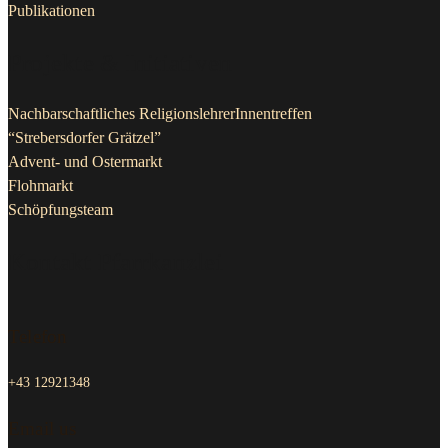
Projekte & Initiativen
Nachbarschaftliches ReligionslehrerInnentreffen
“Strebersdorfer Grätzel”
Advent- und Ostermarkt
Flohmarkt
Schöpfungsteam
Kontakt Pfarrkanzlei
Telefon
+43 12921348
Email us