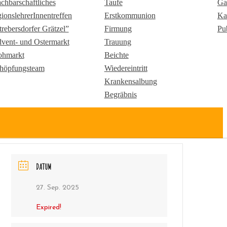
chbarschaftliches
Taufe
Ga
gionslehrerInnentreffen
Erstkommunion
Ka
trebersdorfer Grätzel”
Firmung
Pu
vent- und Ostermarkt
Trauung
ohmarkt
Beichte
höpfungsteam
Wiedereintritt
Krankensalbung
Begräbnis
DATUM
27. Sep. 2025
Expired!