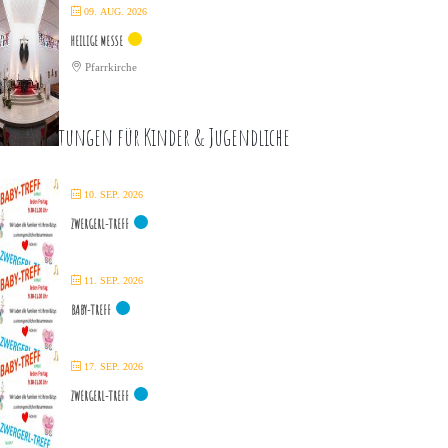
09. AUG. 2026
HEILIGE MESSE
Pfarrkirche
eranstaltungen für Kinder & Jugendliche
10. SEP. 2026
ZWERGERL-TREFF
11. SEP. 2026
BABY-TREFF
17. SEP. 2026
ZWERGERL-TREFF