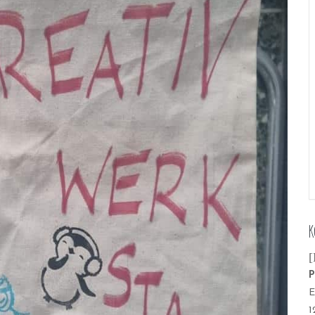
K
[
P
E
1