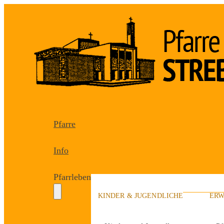
Pfarre
Info
Pfarrleben
KINDER & JUGENDLICHE
ERW