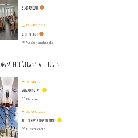
SENIORENCLUB
13. AUG. 2026
GEBETSRUNDE
Wochentagskapelle
ommende Veranstaltungen
08. AUG. 2026
VORABENDMESSE
Pfarrkirche
09. AUG. 2026
HEILIGE MESSE KLOSTERKIRCHE
Klosterkirche