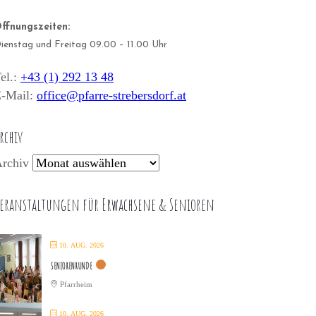
ffnungszeiten:
ienstag und Freitag 09.00 – 11.00 Uhr
el.:
+43 (1) 292 13 48
-Mail:
office@pfarre-strebersdorf.at
rchiv
rchiv
eranstaltungen für Erwachsene & Senioren
10. AUG. 2026
SENIORENRUNDE
Pfarrheim
10. AUG. 2026