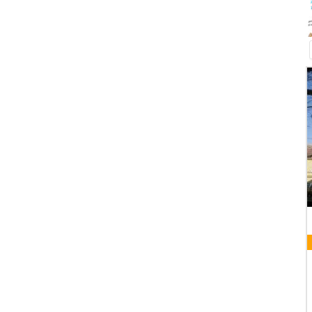
K
08 AUGUST 2026
VORABENDMESSE
Pfarrkirche