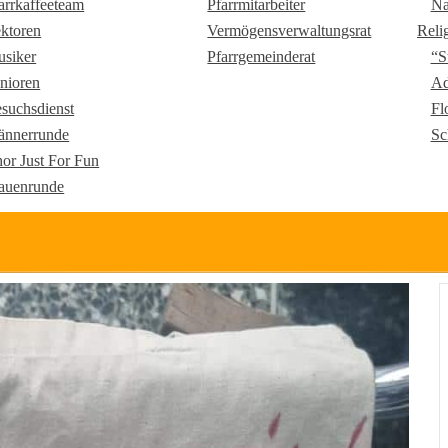
arrkaffeeteam
Pfarrmitarbeiter
Na
ktoren
Vermögensverwaltungsrat
Reli
siker
Pfarrgemeinderat
“S
nioren
Ad
suchsdienst
Fl
nnerrunde
Sc
or Just For Fun
auenrunde