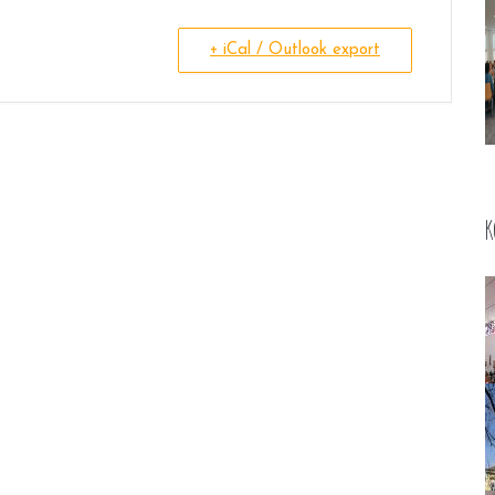
+ iCal / Outlook export
K