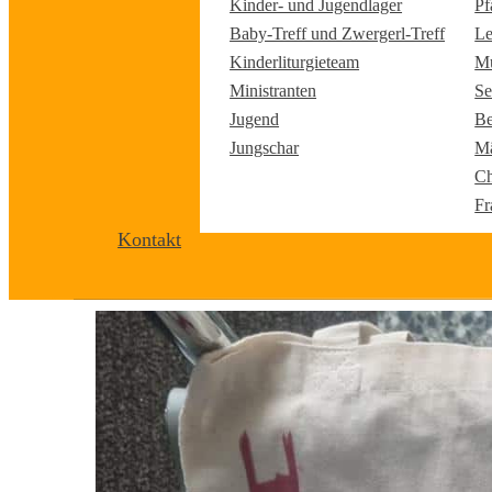
Kinder- und Jugendlager
Pf
Baby-Treff und Zwergerl-Treff
Le
Kinderliturgieteam
Mu
Ministranten
Se
Jugend
Be
Jungschar
Mä
Ch
Fr
Kontakt