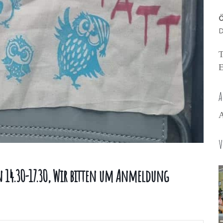
Ö
D
T
E
A
A
V
on 14.30-17.30, Wir bitten um Anmeldung