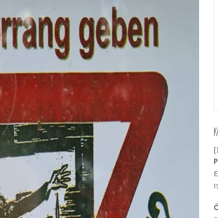
K
[
P
E
1
Ö