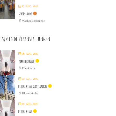
13. AUG. 2026
GEBETSRUNDE
Wochentagskapelle
ommende Veranstaltungen
08. AUG. 2026
VORABENDMESSE
Pfarrkirche
09. AUG. 2026
HEILIGE MESSE KLOSTERKIRCHE
Klosterkirche
09. AUG. 2026
HEILIGE MESSE