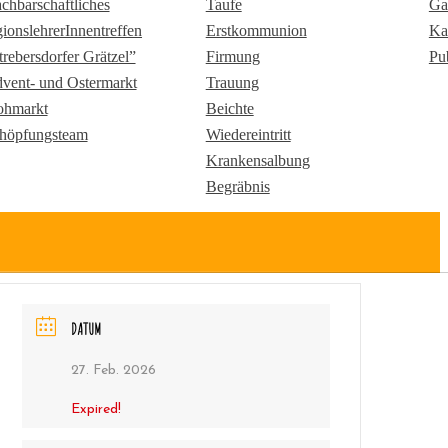
chbarschaftliches
Taufe
Ga
gionslehrerInnentreffen
Erstkommunion
Ka
trebersdorfer Grätzel”
Firmung
Pu
vent- und Ostermarkt
Trauung
ohmarkt
Beichte
höpfungsteam
Wiedereintritt
Krankensalbung
Begräbnis
DATUM
27. Feb. 2026
Expired!