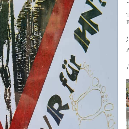
D
T
E
A
A
V