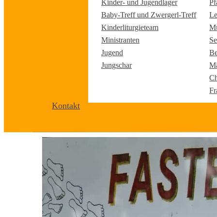
Kinder- und Jugendlager
Pf
Baby-Treff und Zwergerl-Treff
Le
Kinderliturgieteam
Mu
Ministranten
Se
Jugend
Be
Jungschar
Mä
Ch
Fr
Kontakt