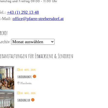
ienstag und Freitag 09.00 – 11.00 Uhr
el.:
+43 (1) 292 13 48
-Mail:
office@pfarre-strebersdorf.at
rchiv
rchiv
eranstaltungen für Erwachsene & Senioren
10. AUG. 2026
SENIORENRUNDE
Pfarrheim
10. AUG. 2026
SENIORENCLUB