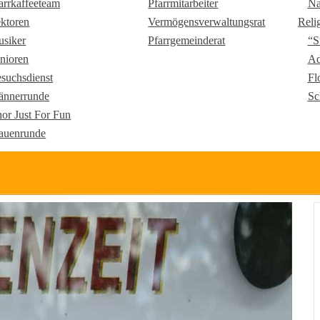
arrkaffeeteam
Pfarrmitarbeiter
Na
ktoren
Vermögensverwaltungsrat
Reli
siker
Pfarrgemeinderat
“S
nioren
Ad
suchsdienst
Fl
nnerrunde
Sc
or Just For Fun
auenrunde