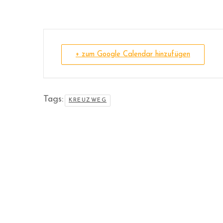
+ zum Google Calendar hinzufügen
Tags:
KREUZWEG
26
08 AUGUST 2026
VORABENDMESSE
Pfarrkirche