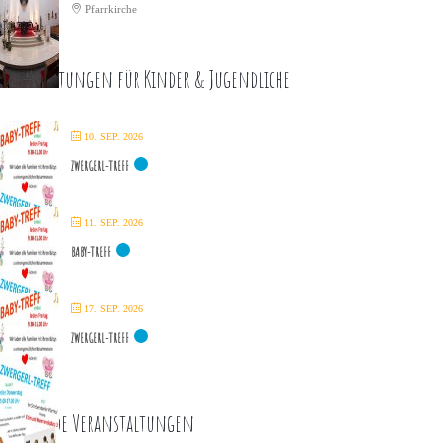
Pfarrkirche
eranstaltungen für Kinder & Jugendliche
10. SEP. 2026
ZWERGERL-TREFF
11. SEP. 2026
BABY-TREFF
17. SEP. 2026
ZWERGERL-TREFF
ommende Veranstaltungen