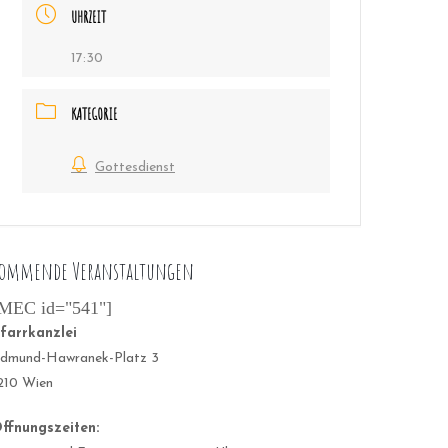
UHRZEIT
17:30
KATEGORIE
Gottesdienst
ommende Veranstaltungen
MEC id="541"]
farrkanzlei
dmund-Hawranek-Platz 3
210 Wien
ffnungszeiten: