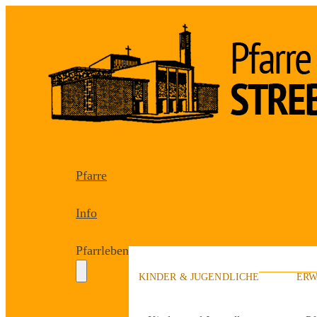
Pfarre
Info
Pfarrleben
KINDER & JUGENDLICHE
ERW