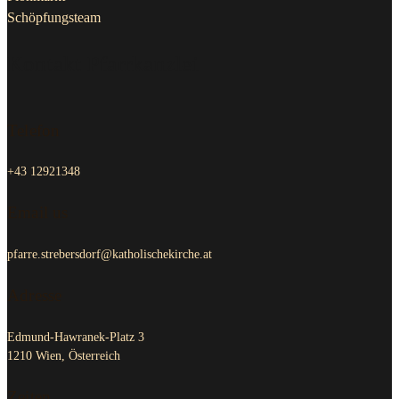
Schöpfungsteam
Kontakt Pfarrkanzlei
Telefon
+43 12921348
Email us
pfarre.strebersdorf@katholischekirche.at
Adresse
Edmund-Hawranek-Platz 3
1210 Wien, Österreich
Zeiten