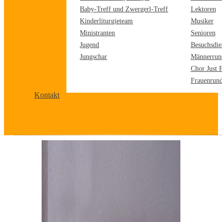
Baby-Treff und Zwergerl-Treff
Lektoren
Kinderliturgieteam
Musiker
Ministranten
Senioren
Jugend
Besuchsdie
Jungschar
Männerrun
Chor Just 
Frauenrun
Kontakt