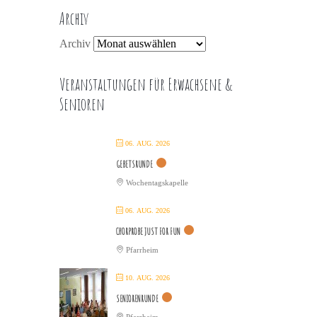
Archiv
Archiv
Veranstaltungen für Erwachsene &
Senioren
06. AUG. 2026
GEBETSRUNDE
Wochentagskapelle
06. AUG. 2026
CHORPROBE JUST FOR FUN
Pfarrheim
10. AUG. 2026
SENIORENRUNDE