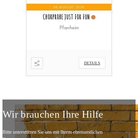
06 AUGUST 2026
07 AUGU
CHORPROBE JUST FOR FUN
W
le
Pfarrheim
ETAILS
DETAILS
Wir brauchen Ihre Hilfe
Bitte unterstützen Sie uns mit Ihrem ehrenamtlichen