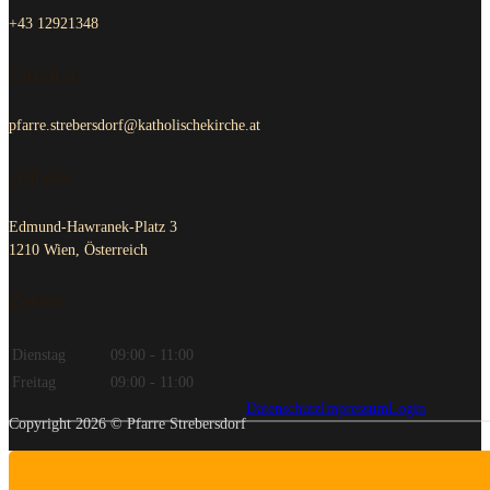
+43 12921348
Email us
pfarre.strebersdorf@katholischekirche.at
Adresse
Edmund-Hawranek-Platz 3
1210 Wien, Österreich
Zeiten
Dienstag
09:00 - 11:00
Freitag
09:00 - 11:00
Datenschutz
Impressum
Login
Copyright 2026 © Pfarre Strebersdorf