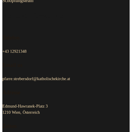
Schöpfungsteam
Kontakt Pfarrkanzlei
Telefon
+43 12921348
Email us
pfarre.strebersdorf@katholischekirche.at
Adresse
Edmund-Hawranek-Platz 3
1210 Wien, Österreich
Zeiten