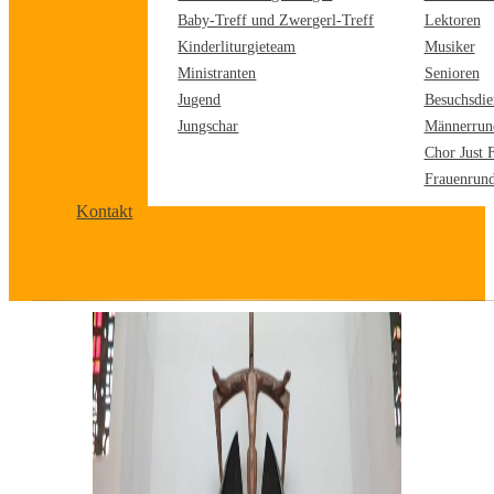
Baby-Treff und Zwergerl-Treff
Lektoren
Kinderliturgieteam
Musiker
Ministranten
Senioren
Jugend
Besuchsdie
Jungschar
Männerrun
Chor Just 
Frauenrun
Kontakt