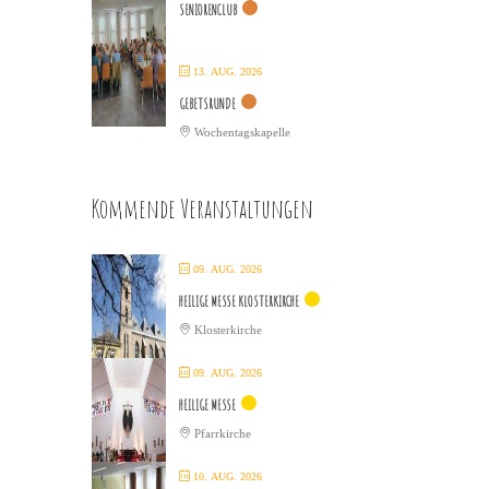
SENIORENCLUB
13. AUG. 2026
GEBETSRUNDE
Wochentagskapelle
Kommende Veranstaltungen
09. AUG. 2026
HEILIGE MESSE KLOSTERKIRCHE
Klosterkirche
09. AUG. 2026
HEILIGE MESSE
Pfarrkirche
10. AUG. 2026