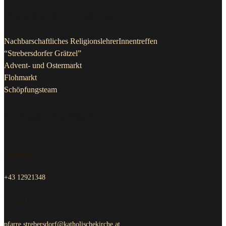
Projekte & Initiativen
Nachbarschaftliches ReligionslehrerInnentreffen
“Strebersdorfer Grätzel”
Advent- und Ostermarkt
Flohmarkt
Schöpfungsteam
Kontakt Pfarrkanzlei
Telefon
+43 12921348
Email us
pfarre.strebersdorf@katholischekirche.at