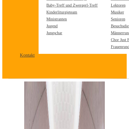
Baby-Treff und Zwergerl-Treff
Lektoren
Kinderliturgieteam
Musiker
Ministranten
Senioren
Jugend
Besuchsdie
Jungschar
Männerrun
Chor Just 
Frauenrun
Kontakt