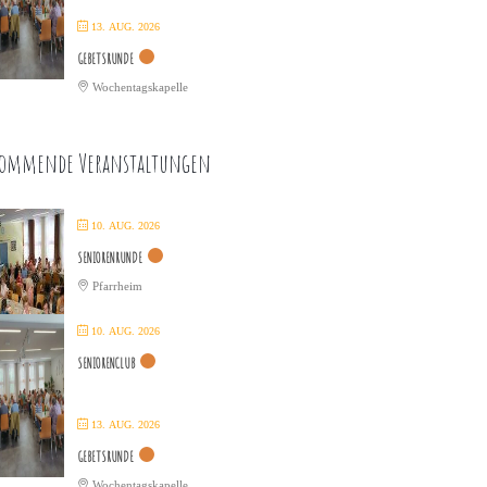
13. AUG. 2026
GEBETSRUNDE
Wochentagskapelle
ommende Veranstaltungen
10. AUG. 2026
SENIORENRUNDE
Pfarrheim
10. AUG. 2026
SENIORENCLUB
13. AUG. 2026
GEBETSRUNDE
Wochentagskapelle