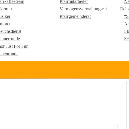
arrkaffeeteam
Pfarrmitarbeiter
Na
ktoren
Vermögensverwaltungsrat
Reli
siker
Pfarrgemeinderat
“S
nioren
Ad
suchsdienst
Fl
nnerrunde
Sc
or Just For Fun
auenrunde