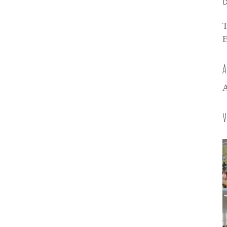
D
T
E
A
A
V