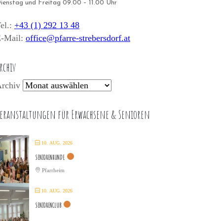
ienstag und Freitag 09.00 – 11.00 Uhr
el.:
+43 (1) 292 13 48
-Mail:
office@pfarre-strebersdorf.at
rchiv
rchiv
eranstaltungen für Erwachsene & Senioren
10. AUG. 2026
SENIORENRUNDE
Pfarrheim
10. AUG. 2026
SENIORENCLUB