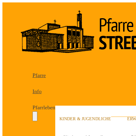
Pfarre
Info
Pfarrleben
KINDER & JUGENDLICHE
ERW