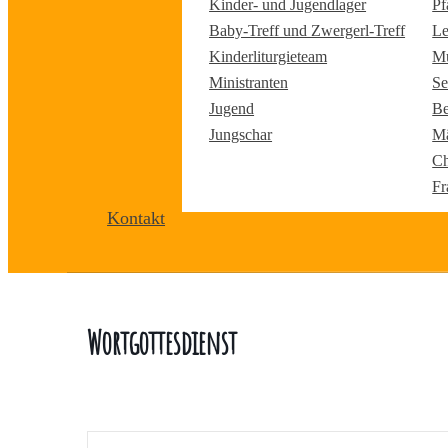
Kinder- und Jugendlager
Pf
Baby-Treff und Zwergerl-Treff
Le
Kinderliturgieteam
Mu
Ministranten
Se
Jugend
Be
Jungschar
Mä
Ch
Fr
Kontakt
Wortgottesdienst