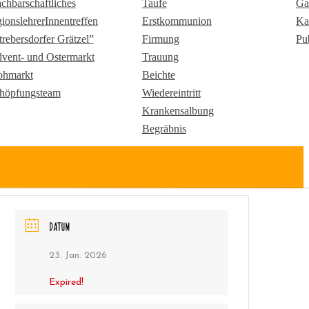
chbarschaftliches
Taufe
Ga
gionslehrerInnentreffen
Erstkommunion
Ka
trebersdorfer Grätzel”
Firmung
Pu
vent- und Ostermarkt
Trauung
ohmarkt
Beichte
höpfungsteam
Wiedereintritt
Krankensalbung
Begräbnis
DATUM
23. Jan. 2026
Expired!