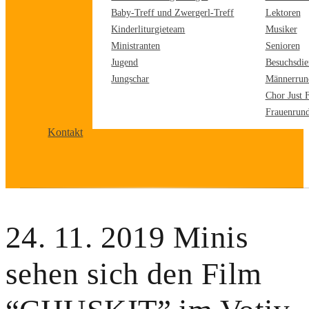
Baby-Treff und Zwergerl-Treff
Lektoren
Kinderliturgieteam
Musiker
Ministranten
Senioren
Jugend
Besuchsdie
Jungschar
Männerrun
Chor Just 
Frauenrun
Kontakt
24. 11. 2019 Minis
sehen sich den Film