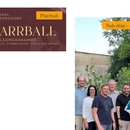
Pfarrball
Nah dran -