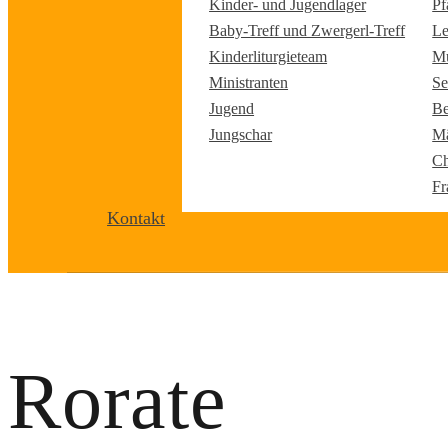
Kinder- und Jugendlager
Pf
Baby-Treff und Zwergerl-Treff
Le
Kinderliturgieteam
Mu
Ministranten
Se
Jugend
Be
Jungschar
Mä
Ch
Fr
Kontakt
Rorate