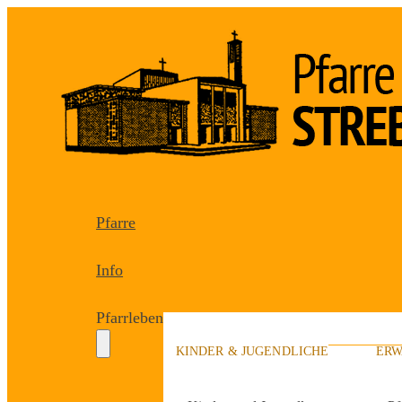
Pfarre
Info
Pfarrleben
KINDER & JUGENDLICHE
ERW