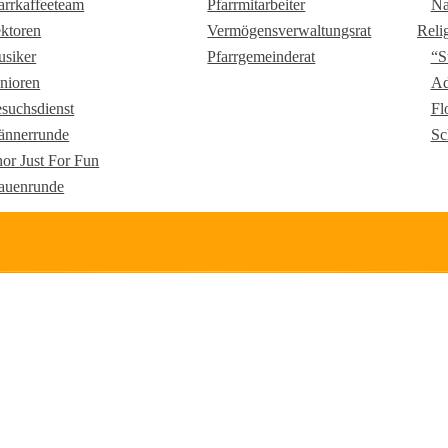
arrkaffeeteam
Pfarrmitarbeiter
Na
ktoren
Vermögensverwaltungsrat
Reli
siker
Pfarrgemeinderat
“S
nioren
Ad
suchsdienst
Fl
nnerrunde
Sc
or Just For Fun
auenrunde