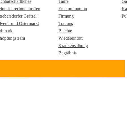
chbarschaftliches
Taufe
Ga
gionslehrerInnentreffen
Erstkommunion
Ka
trebersdorfer Grätzel”
Firmung
Pu
vent- und Ostermarkt
Trauung
ohmarkt
Beichte
höpfungsteam
Wiedereintritt
Krankensalbung
Begräbnis