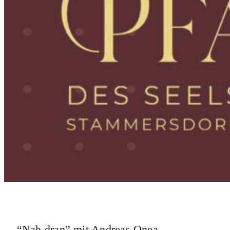
“Nah dran” mit Andreas Onea