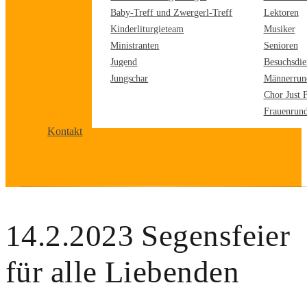
Baby-Treff und Zwergerl-Treff
Lektoren
Kinderliturgieteam
Musiker
Ministranten
Senioren
Jugend
Besuchsdie
Jungschar
Männerrun
Chor Just 
Frauenrun
Kontakt
14.2.2023 Segensfeier
für alle Liebenden