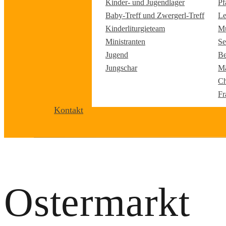
Kinder- und Jugendlager
Pf
Baby-Treff und Zwergerl-Treff
Le
Kinderliturgieteam
Mu
Ministranten
Se
Jugend
Be
Jungschar
Mä
Ch
Fr
Kontakt
Ostermarkt