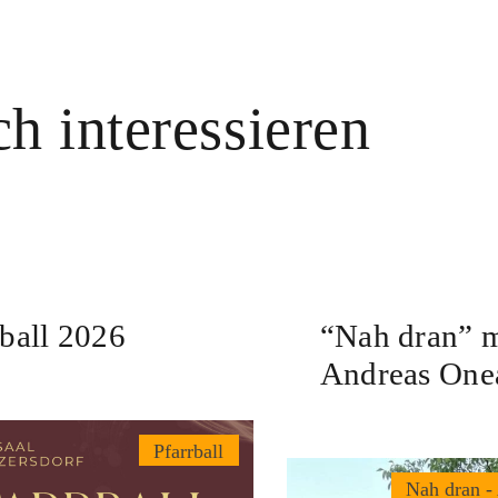
h interessieren
rball 2026
“Nah dran” m
Andreas One
Pfarrball
Nah dran -