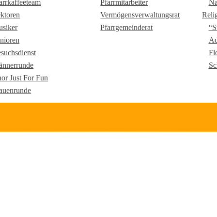
arrkaffeeteam
Pfarrmitarbeiter
Na
ktoren
Vermögensverwaltungsrat
Reli
siker
Pfarrgemeinderat
“S
nioren
Ad
suchsdienst
Fl
nnerrunde
Sc
or Just For Fun
auenrunde