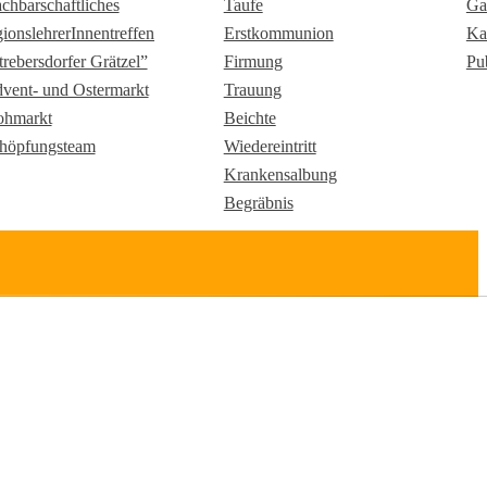
chbarschaftliches
Taufe
Ga
gionslehrerInnentreffen
Erstkommunion
Ka
trebersdorfer Grätzel”
Firmung
Pu
vent- und Ostermarkt
Trauung
ohmarkt
Beichte
höpfungsteam
Wiedereintritt
Krankensalbung
Begräbnis