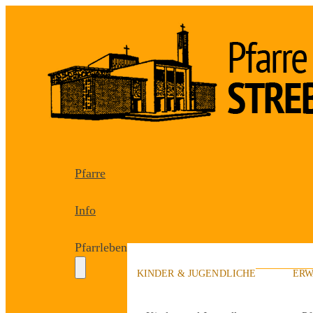
Pfarre
Info
Pfarrleben
KINDER & JUGENDLICHE
ERW