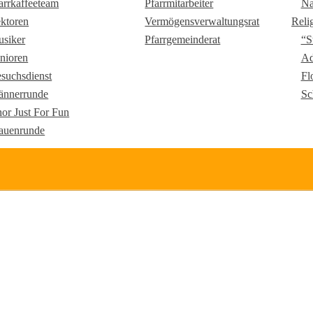
arrkaffeeteam
Pfarrmitarbeiter
Na
ktoren
Vermögensverwaltungsrat
Reli
siker
Pfarrgemeinderat
“S
nioren
Ad
suchsdienst
Fl
nnerrunde
Sc
or Just For Fun
auenrunde
u