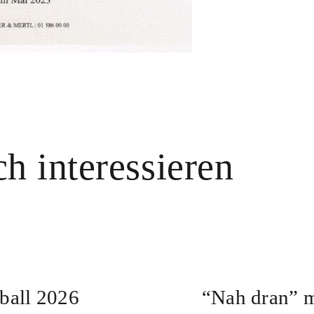
h interessieren
rball 2026
“Nah dran” m