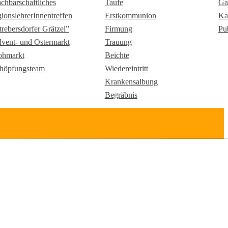
chbarschaftliches
Taufe
Ga
gionslehrerInnentreffen
Erstkommunion
Ka
trebersdorfer Grätzel”
Firmung
Pu
vent- und Ostermarkt
Trauung
ohmarkt
Beichte
höpfungsteam
Wiedereintritt
Krankensalbung
Begräbnis