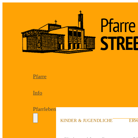
Pfarre
Info
Pfarrleben
KINDER & JUGENDLICHE
ERW