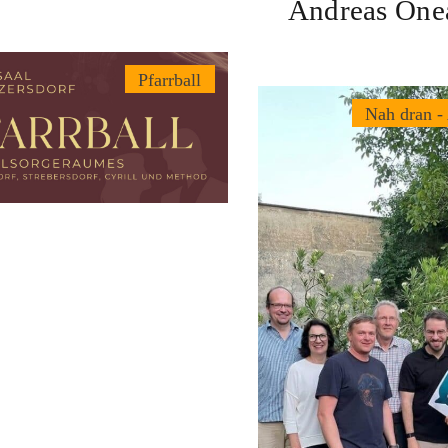
Andreas One
Pfarrball
Nah dran -