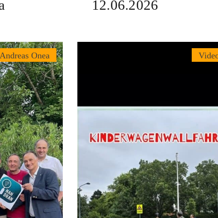
a
12.06.2026
 Andreas Onea
Vide