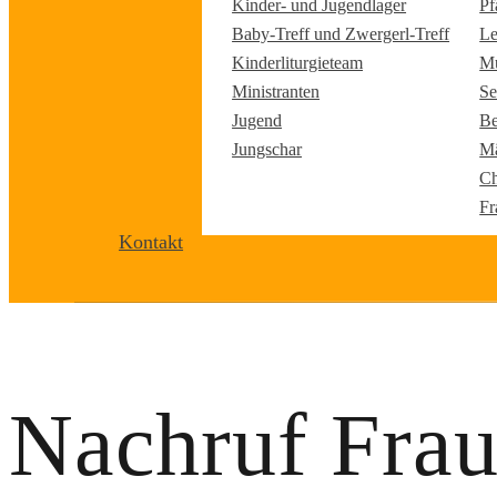
Kinder- und Jugendlager
Pf
Baby-Treff und Zwergerl-Treff
Le
Kinderliturgieteam
Mu
Ministranten
Se
Jugend
Be
Jungschar
Mä
Ch
Fr
Kontakt
Nachruf Fra