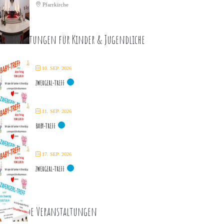
Pfarrkirche
eranstaltungen für Kinder & Jugendliche
10. SEP. 2026
ZWERGERL-TREFF
11. SEP. 2026
BABY-TREFF
17. SEP. 2026
ZWERGERL-TREFF
ommende Veranstaltungen