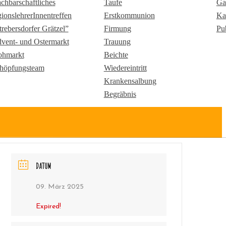
chbarschaftliches
Taufe
Ga
gionslehrerInnentreffen
Erstkommunion
Ka
trebersdorfer Grätzel”
Firmung
Pu
vent- und Ostermarkt
Trauung
ohmarkt
Beichte
höpfungsteam
Wiedereintritt
Krankensalbung
Begräbnis
DATUM
09. März 2025
Expired!