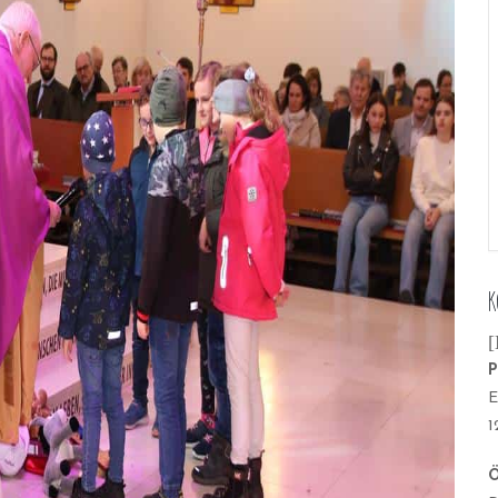
K
[
P
E
1
Ö