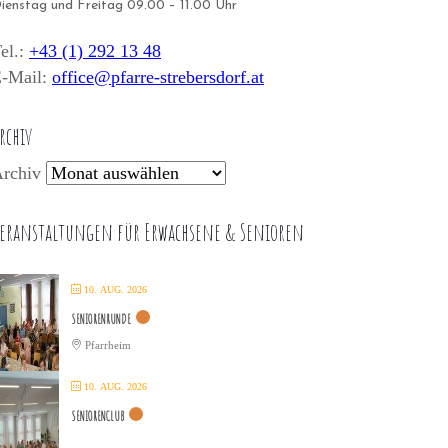
ienstag und Freitag 09.00 – 11.00 Uhr
el.:
+43 (1) 292 13 48
-Mail:
office@pfarre-strebersdorf.at
rchiv
rchiv
eranstaltungen für Erwachsene & Senioren
10. AUG. 2026
SENIORENRUNDE
Pfarrheim
10. AUG. 2026
SENIORENCLUB