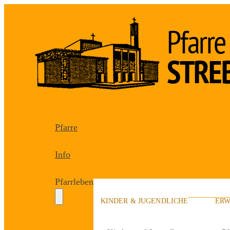
Pfarre
Info
Pfarrleben
KINDER & JUGENDLICHE
ERW