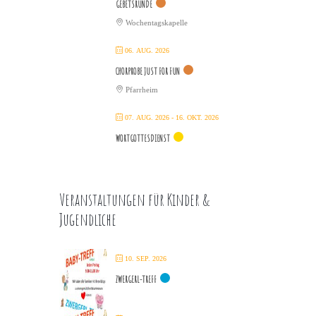
GEBETSRUNDE
Wochentagskapelle
06. AUG. 2026
CHORPROBE JUST FOR FUN
Pfarrheim
07. AUG. 2026
- 16. OKT. 2026
WORTGOTTESDIENST
Veranstaltungen für Kinder &
Jugendliche
10. SEP. 2026
ZWERGERL-TREFF