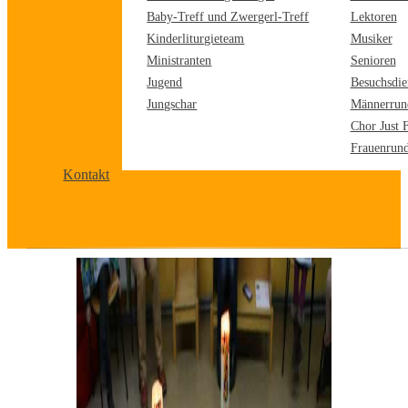
Baby-Treff und Zwergerl-Treff
Lektoren
Kinderliturgieteam
Musiker
Ministranten
Senioren
Jugend
Besuchsdie
Jungschar
Männerrun
Chor Just 
Frauenrun
Kontakt