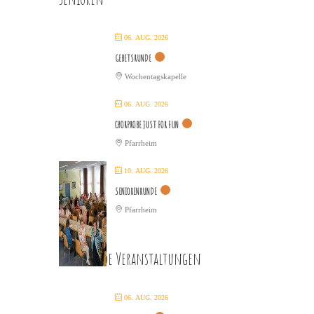
06. AUG. 2026
GEBETSRUNDE
Wochentagskapelle
06. AUG. 2026
CHORPROBE JUST FOR FUN
Pfarrheim
10. AUG. 2026
SENIORENRUNDE
Pfarrheim
Kommende Veranstaltungen
06. AUG. 2026