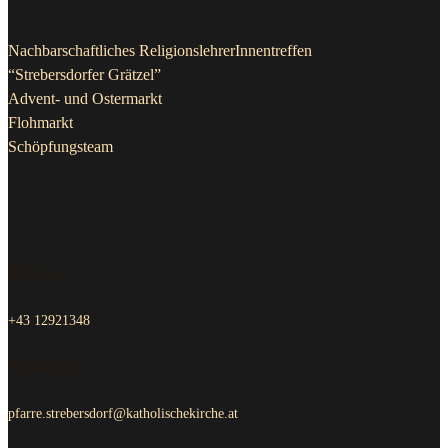
Nachbarschaftliches ReligionslehrerInnentreffen
“Strebersdorfer Grätzel”
Advent- und Ostermarkt
Flohmarkt
Schöpfungsteam
Kontakt Pfarrkanzlei
Telefon
+43 12921348
Email us
pfarre.strebersdorf@katholischekirche.at