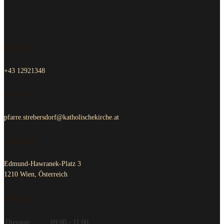
Telefon
+43 12921348
Email us
pfarre.strebersdorf@katholischekirche.at
Adresse
Edmund-Hawranek-Platz 3
1210 Wien, Österreich
Zeiten
Dienstag
09:00 - 11:00
Freitag
09:00 - 11:00