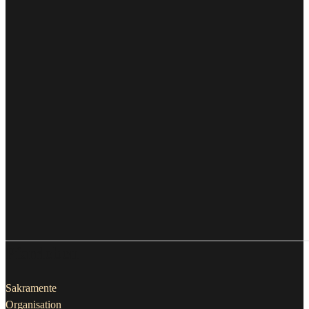
Pfarrleben
Sakramente
Organisation
Erwachsene&Senioren