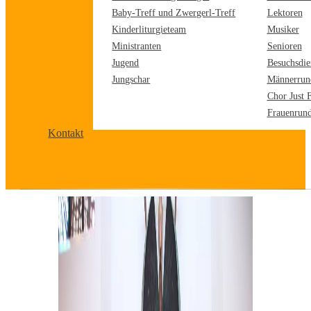
Baby-Treff und Zwergerl-Treff
Lektoren
Kinderliturgieteam
Musiker
Ministranten
Senioren
Jugend
Besuchsdie
Jungschar
Männerrun
Chor Just 
Frauenrun
Kontakt