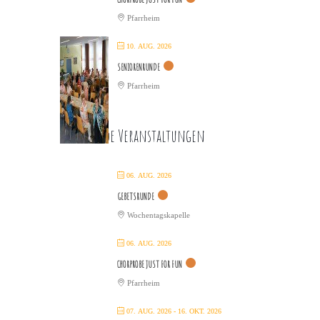
Pfarrheim
10. AUG. 2026
SENIORENRUNDE
Pfarrheim
Kommende Veranstaltungen
06. AUG. 2026
GEBETSRUNDE
Wochentagskapelle
06. AUG. 2026
CHORPROBE JUST FOR FUN
Pfarrheim
07. AUG. 2026
- 16. OKT. 2026