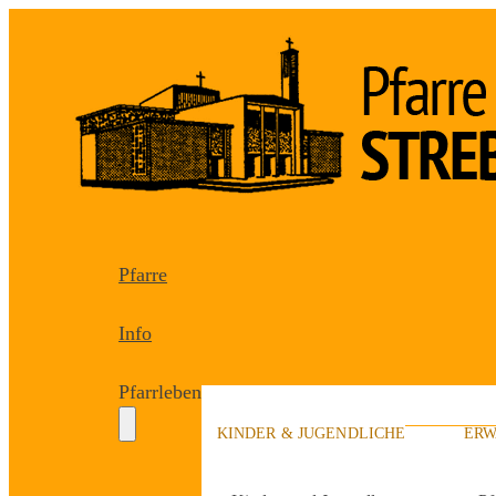
Pfarre
Info
Pfarrleben
KINDER & JUGENDLICHE
ERW