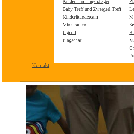
Kinder- und Jugendlager
Pf
Baby-Treff und Zwergerl-Treff
Le
Kinderliturgieteam
Mu
Ministranten
Se
Jugend
Be
Jungschar
Mä
Ch
Fr
Kontakt