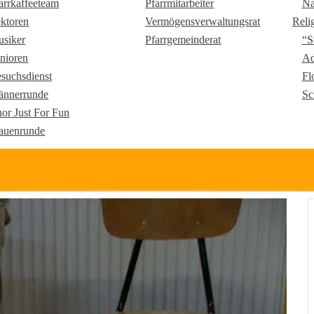
arrkaffeeteam
Pfarrmitarbeiter
Na
ktoren
Vermögensverwaltungsrat
Reli
siker
Pfarrgemeinderat
“S
nioren
Ad
suchsdienst
Fl
nnerrunde
Sc
or Just For Fun
auenrunde