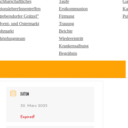
chbarschaftliches
Taufe
Ga
gionslehrerInnentreffen
Erstkommunion
Ka
trebersdorfer Grätzel”
Firmung
Pu
vent- und Ostermarkt
Trauung
ohmarkt
Beichte
höpfungsteam
Wiedereintritt
Krankensalbung
Begräbnis
DATUM
30. März 2025
Expired!