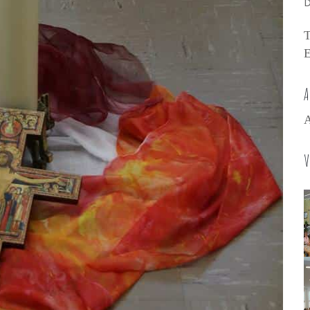
D
T
E
A
A
V