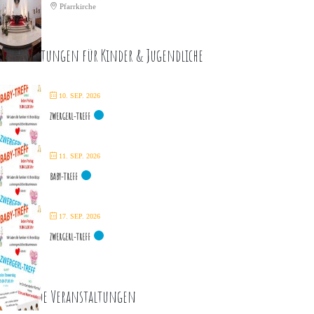
Pfarrkirche
eranstaltungen für Kinder & Jugendliche
10. SEP. 2026
ZWERGERL-TREFF
11. SEP. 2026
BABY-TREFF
17. SEP. 2026
ZWERGERL-TREFF
ommende Veranstaltungen