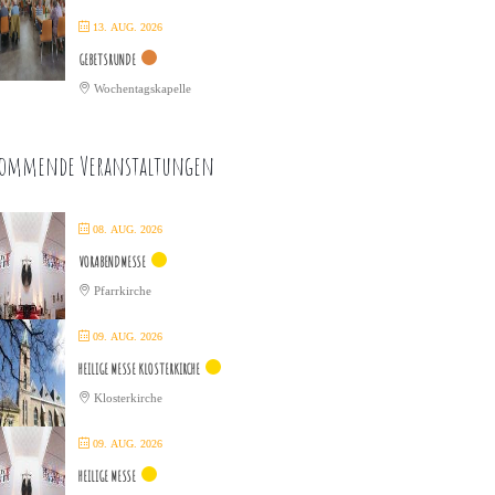
13. AUG. 2026
GEBETSRUNDE
Wochentagskapelle
ommende Veranstaltungen
08. AUG. 2026
VORABENDMESSE
Pfarrkirche
09. AUG. 2026
HEILIGE MESSE KLOSTERKIRCHE
Klosterkirche
09. AUG. 2026
HEILIGE MESSE