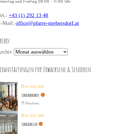
ienstag und Freitag 09.00 – 11.00 Uhr
el.:
+43 (1) 292 13 48
-Mail:
office@pfarre-strebersdorf.at
rchiv
rchiv
eranstaltungen für Erwachsene & Senioren
10. AUG. 2026
SENIORENRUNDE
Pfarrheim
10. AUG. 2026
SENIORENCLUB