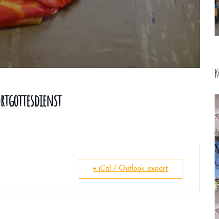
K
rtgottesdienst
+ iCal / Outlook export