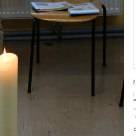
K
[
P
E
1
Ö