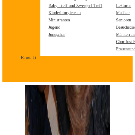
Baby-Treff und Zwergerl-Treff
Lektoren
Kinderliturgieteam
Musiker
Ministranten
Senioren
Jugend
Besuchsdie
Jungschar
Männerrun
Chor Just 
Frauenrun
Kontakt