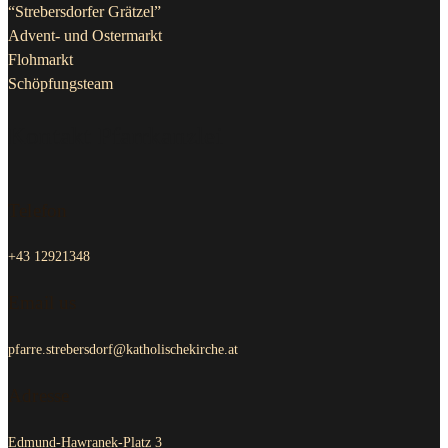
“Strebersdorfer Grätzel”
Advent- und Ostermarkt
Flohmarkt
Schöpfungsteam
Kontakt Pfarrkanzlei
Telefon
+43 12921348
Email us
pfarre.strebersdorf@katholischekirche.at
Adresse
Edmund-Hawranek-Platz 3