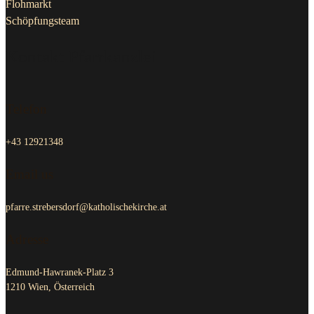
Flohmarkt
Schöpfungsteam
Kontakt Pfarrkanzlei
Telefon
+43 12921348
Email us
pfarre.strebersdorf@katholischekirche.at
Adresse
Edmund-Hawranek-Platz 3
1210 Wien, Österreich