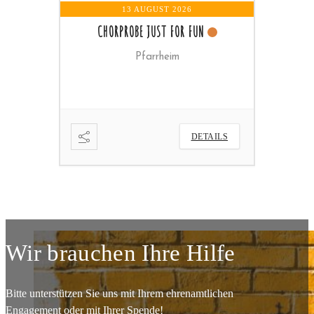
13 AUGUST 2026
14 AUGUST 2026
- 23 OKTOBE
CHORPROBE JUST FOR FUN
WORTGOTTESDIENST
Pfarrheim
DE
DETAILS
Wir brauchen Ihre Hilfe
Bitte unterstützen Sie uns mit Ihrem ehrenamtlichen
Engagement oder mit Ihrer Spende!