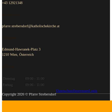
+43 12921348
Email us
pfarre.strebersdorf@katholischekirche.at
Adresse
Edmund-Hawranek-Platz 3
1210 Wien, Österreich
Zeiten
Dienstag
09:00 - 11:00
Freitag
09:00 - 11:00
Datenschutz
Impressum
Login
Copyright 2026 © Pfarre Strebersdorf