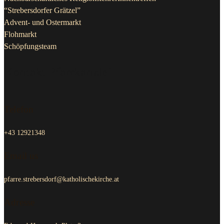
“Strebersdorfer Grätzel”
Advent- und Ostermarkt
Flohmarkt
Schöpfungsteam
Kontakt Pfarrkanzlei
Telefon
+43 12921348
Email us
pfarre.strebersdorf@katholischekirche.at
Adresse
Edmund-Hawranek-Platz 3