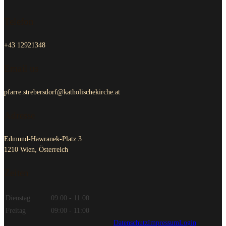
Telefon
+43 12921348
Email us
pfarre.strebersdorf@katholischekirche.at
Adresse
Edmund-Hawranek-Platz 3
1210 Wien, Österreich
Zeiten
Dienstag
09:00 - 11:00
Freitag
09:00 - 11:00
Datenschutz
Impressum
Login