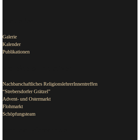
Aktuelles
Galerie
Kalender
Publikationen
Projekte & Initiativen
Nachbarschaftliches ReligionslehrerInnentreffen
“Strebersdorfer Grätzel”
Advent- und Ostermarkt
Flohmarkt
Schöpfungsteam
Kontakt Pfarrkanzlei