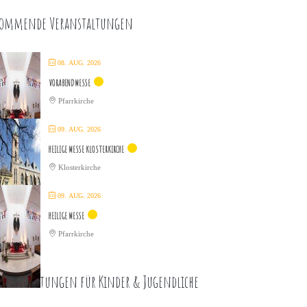
ommende Veranstaltungen
08. AUG. 2026
VORABENDMESSE
Pfarrkirche
09. AUG. 2026
HEILIGE MESSE KLOSTERKIRCHE
Klosterkirche
09. AUG. 2026
HEILIGE MESSE
Pfarrkirche
eranstaltungen für Kinder & Jugendliche