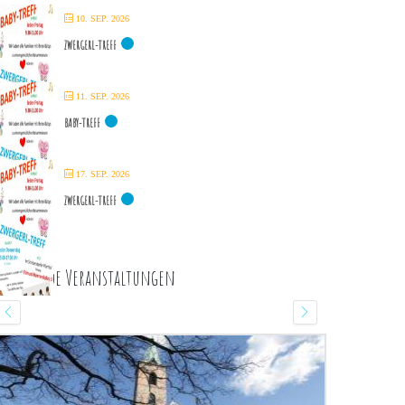
10. SEP. 2026
ZWERGERL-TREFF
11. SEP. 2026
BABY-TREFF
17. SEP. 2026
ZWERGERL-TREFF
ommende Veranstaltungen