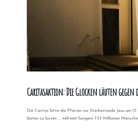
Caritasaktion: Die Glocken läuten gegen
Die Caritas bitte die Pfarren zur Sterbestunde Jesu um 15
läuten zu lassen … weltweit hungern 733 Millionen Mensche