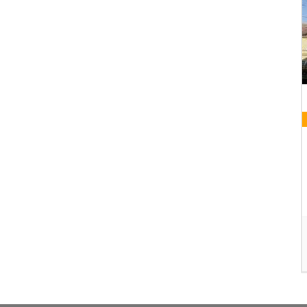
08 AUGUST 2026
VORABENDMESSE
Pfarrkirche
AILS
DETAILS