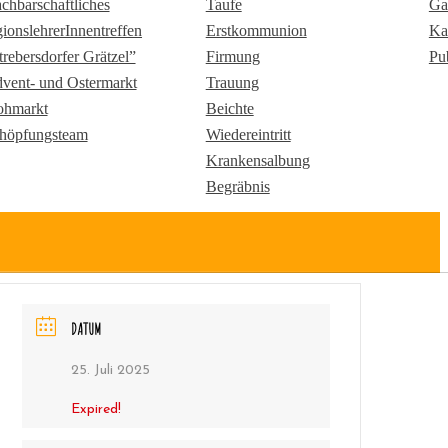
chbarschaftliches
Taufe
Ga
gionslehrerInnentreffen
Erstkommunion
Ka
trebersdorfer Grätzel”
Firmung
Pu
vent- und Ostermarkt
Trauung
ohmarkt
Beichte
höpfungsteam
Wiedereintritt
Krankensalbung
Begräbnis
DATUM
25. Juli 2025
Expired!