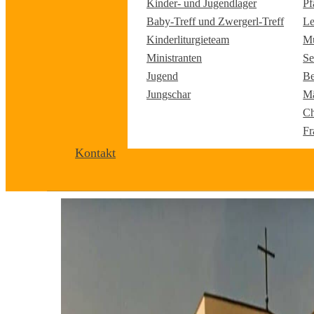
Kinder- und Jugendlager
Pf
Baby-Treff und Zwergerl-Treff
Le
Kinderliturgieteam
Mu
Ministranten
Se
Jugend
Be
Jungschar
Mä
Ch
Fr
Kontakt