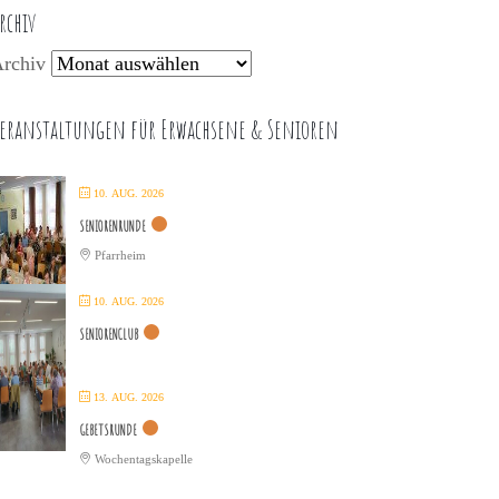
rchiv
rchiv
eranstaltungen für Erwachsene & Senioren
10. AUG. 2026
SENIORENRUNDE
Pfarrheim
10. AUG. 2026
SENIORENCLUB
13. AUG. 2026
GEBETSRUNDE
Wochentagskapelle