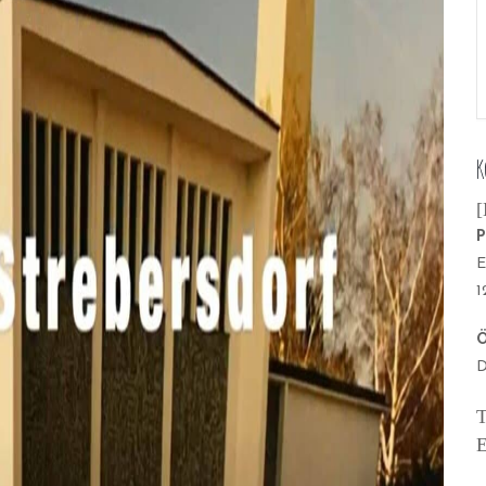
K
[
P
E
1
Ö
D
T
E