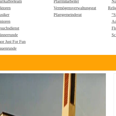
arrkaffeeteam
Pfarrmitarbeiter
Na
ktoren
Vermögensverwaltungsrat
Reli
siker
Pfarrgemeinderat
“S
nioren
Ad
suchsdienst
Fl
nnerrunde
Sc
or Just For Fun
auenrunde