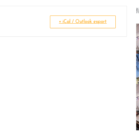
K
+ iCal / Outlook export
V