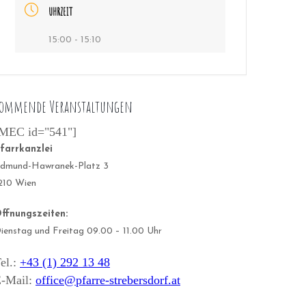
UHRZEIT
15:00 - 15:10
ommende Veranstaltungen
MEC id="541"]
farrkanzlei
dmund-Hawranek-Platz 3
210 Wien
ffnungszeiten:
ienstag und Freitag 09.00 – 11.00 Uhr
el.:
+43 (1) 292 13 48
-Mail:
office@pfarre-strebersdorf.at