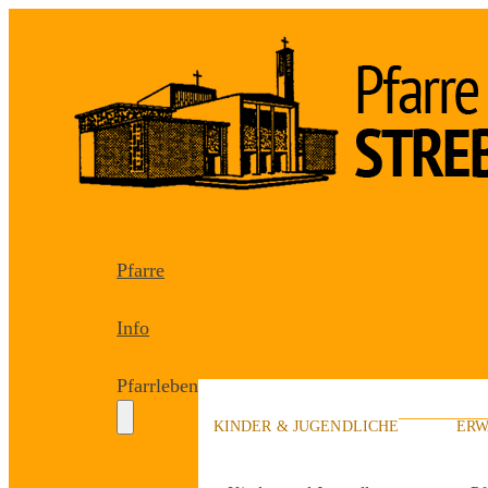
Pfarre
Info
Pfarrleben
KINDER & JUGENDLICHE
ERW