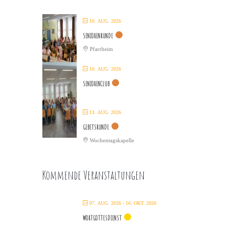
10. AUG. 2026
SENIORENRUNDE
Pfarrheim
10. AUG. 2026
SENIORENCLUB
13. AUG. 2026
GEBETSRUNDE
Wochentagskapelle
Kommende Veranstaltungen
07. AUG. 2026
- 16. OKT. 2026
WORTGOTTESDIENST