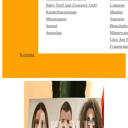
Baby-Treff und Zwergerl-Treff
Lektoren
Kinderliturgieteam
Musiker
Ministranten
Senioren
Jugend
Besuchsdie
Jungschar
Männerrun
Chor Just 
Frauenrun
Kontakt