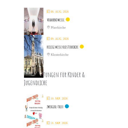
08. AUG. 2026
VORABENDMESSE
Pfarrkirche
09. AUG. 2026
HEILIGE MESSE KLOSTERKIRCHE
Klosterkirche
Veranstaltungen für Kinder &
Jugendliche
10. SEP. 2026
ZWERGERL-TREFF
11. SEP. 2026