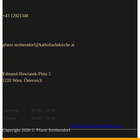
Telefon
+43 12921348
Email us
pfarre.strebersdorf@katholischekirche.at
Adresse
Edmund-Hawranek-Platz 3
1210 Wien, Österreich
Zeiten
Dienstag
09:00 - 11:00
Freitag
09:00 - 11:00
Datenschutz
Impressum
Login
Copyright 2026 © Pfarre Strebersdorf