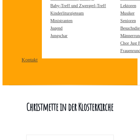
Baby-Treff und Zwergerl-Treff
Lektoren
Kinderliturgieteam
Musiker
Ministranten
Senioren
Jugend
Besuchsdie
Jungschar
Männerrun
Chor Just 
Frauenrun
Kontakt
Christmette in der Klosterkirche