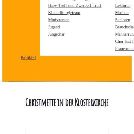
Baby-Treff und Zwergerl-Treff
Lektoren
Kinderliturgieteam
Musiker
Ministranten
Senioren
Jugend
Besuchsdie
Jungschar
Männerrun
Chor Just 
Frauenrun
Kontakt
Christmette in der Klosterkirche