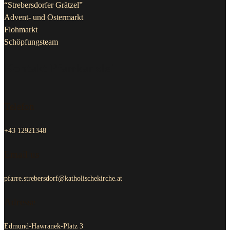
“Strebersdorfer Grätzel”
Advent- und Ostermarkt
Flohmarkt
Schöpfungsteam
Kontakt Pfarrkanzlei
Telefon
+43 12921348
Email us
pfarre.strebersdorf@katholischekirche.at
Adresse
Edmund-Hawranek-Platz 3