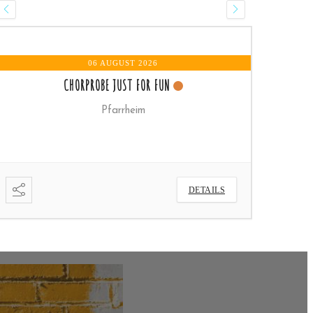
06 AUGUST 2026
0
CHORPROBE JUST FOR FUN
Pfarrheim
DETAILS