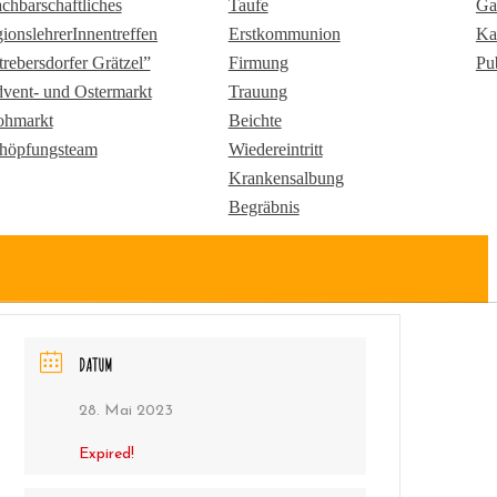
chbarschaftliches
Taufe
Ga
gionslehrerInnentreffen
Erstkommunion
Ka
trebersdorfer Grätzel”
Firmung
Pu
vent- und Ostermarkt
Trauung
ohmarkt
Beichte
höpfungsteam
Wiedereintritt
Krankensalbung
Begräbnis
DATUM
28. Mai 2023
Expired!