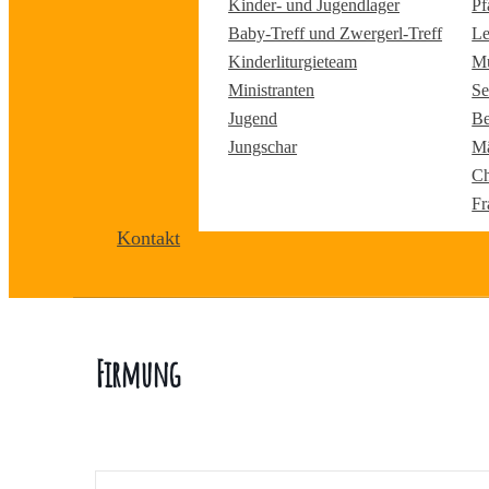
Kinder- und Jugendlager
Pf
Baby-Treff und Zwergerl-Treff
Le
Kinderliturgieteam
Mu
Ministranten
Se
Jugend
Be
Jungschar
Mä
Ch
Fr
Kontakt
Firmung