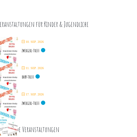
eranstaltungen für Kinder & Jugendliche
10. SEP. 2026
ZWERGERL-TREFF
11. SEP. 2026
BABY-TREFF
17. SEP. 2026
ZWERGERL-TREFF
ommende Veranstaltungen