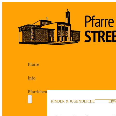
Pfarre
Info
Pfarrleben
KINDER & JUGENDLICHE
ERW