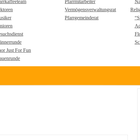
arrkaffeeteam
Pfarrmitarbeiter
Na
ktoren
Vermögensverwaltungsrat
Reli
siker
Pfarrgemeinderat
“S
nioren
Ad
suchsdienst
Fl
nnerrunde
Sc
or Just For Fun
auenrunde