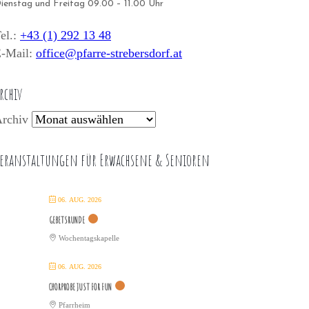
ienstag und Freitag 09.00 – 11.00 Uhr
el.:
+43 (1) 292 13 48
-Mail:
office@pfarre-strebersdorf.at
rchiv
rchiv
eranstaltungen für Erwachsene & Senioren
06. AUG. 2026
GEBETSRUNDE
Wochentagskapelle
06. AUG. 2026
CHORPROBE JUST FOR FUN
Pfarrheim