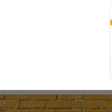
06 AUGUST 2026
GEBETSRUNDE
Wochentagskapelle
DETAILS
G