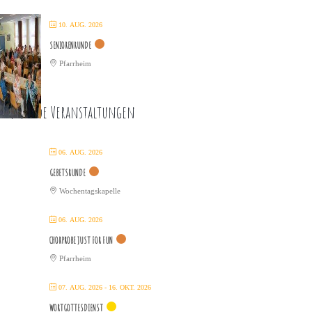
10. AUG. 2026
SENIORENRUNDE
Pfarrheim
ommende Veranstaltungen
06. AUG. 2026
GEBETSRUNDE
Wochentagskapelle
06. AUG. 2026
CHORPROBE JUST FOR FUN
Pfarrheim
07. AUG. 2026
- 16. OKT. 2026
WORTGOTTESDIENST