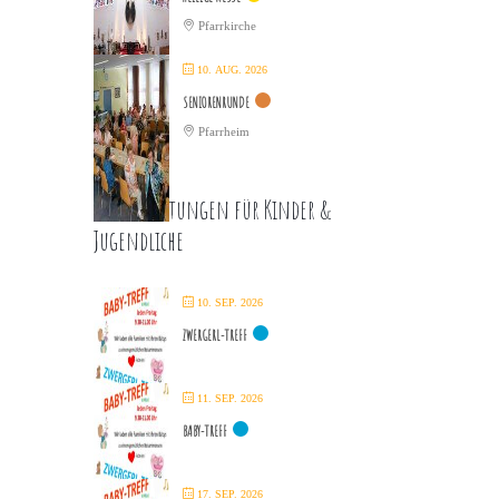
Pfarrkirche
10. AUG. 2026
SENIORENRUNDE
Pfarrheim
Veranstaltungen für Kinder &
Jugendliche
10. SEP. 2026
ZWERGERL-TREFF
11. SEP. 2026
BABY-TREFF
17. SEP. 2026