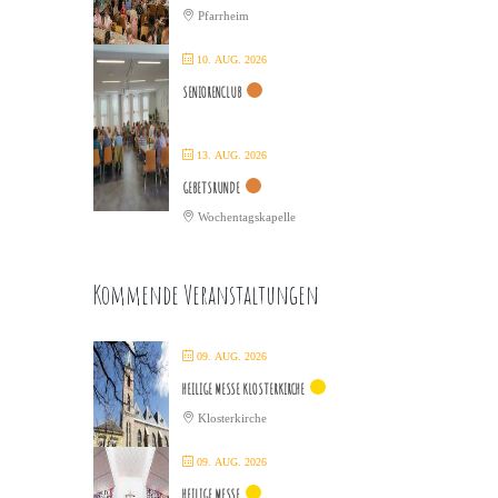
Pfarrheim
10. AUG. 2026
SENIORENCLUB
13. AUG. 2026
GEBETSRUNDE
Wochentagskapelle
Kommende Veranstaltungen
09. AUG. 2026
HEILIGE MESSE KLOSTERKIRCHE
Klosterkirche
09. AUG. 2026
HEILIGE MESSE