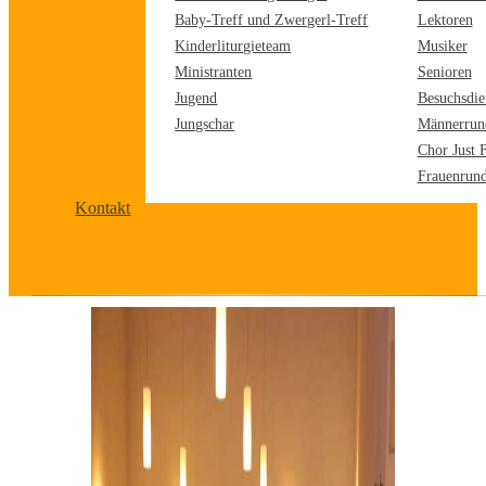
Baby-Treff und Zwergerl-Treff
Lektoren
Kinderliturgieteam
Musiker
Ministranten
Senioren
Jugend
Besuchsdie
Jungschar
Männerrun
Chor Just 
Frauenrun
Kontakt