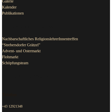
Galerie
Kalender
Publikationen
Projekte & Initiativen
Nachbarschaftliches ReligionslehrerInnentreffen
“Strebersdorfer Grätzel”
Advent- und Ostermarkt
Flohmarkt
Schöpfungsteam
Kontakt Pfarrkanzlei
Telefon
+43 12921348