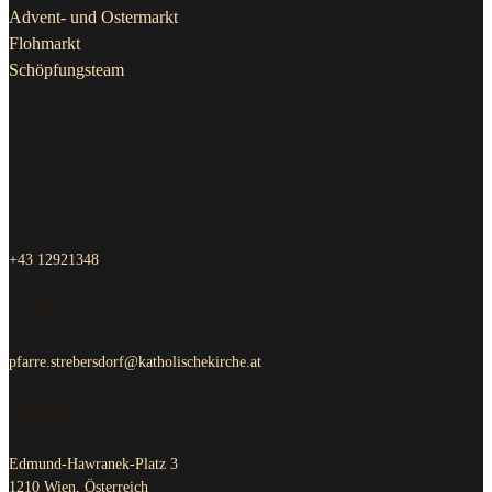
Advent- und Ostermarkt
Flohmarkt
Schöpfungsteam
Kontakt Pfarrkanzlei
Telefon
+43 12921348
Email us
pfarre.strebersdorf@katholischekirche.at
Adresse
Edmund-Hawranek-Platz 3
1210 Wien, Österreich