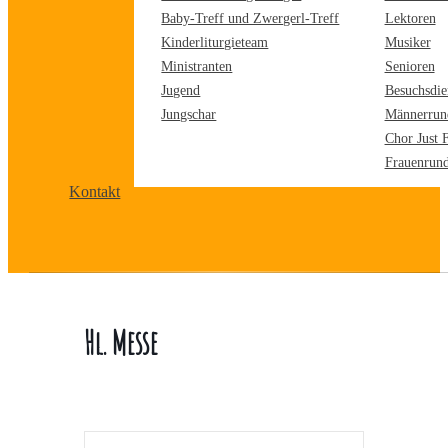
Baby-Treff und Zwergerl-Treff
Lektoren
Kinderliturgieteam
Musiker
Ministranten
Senioren
Jugend
Besuchsdie
Jungschar
Männerrun
Chor Just 
Frauenrun
Kontakt
Hl. Messe