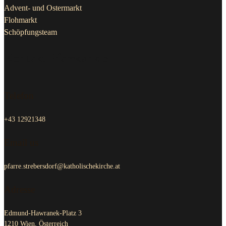
Advent- und Ostermarkt
Flohmarkt
Schöpfungsteam
Kontakt Pfarrkanzlei
Telefon
+43 12921348
Email us
pfarre.strebersdorf@katholischekirche.at
Adresse
Edmund-Hawranek-Platz 3
1210 Wien, Österreich