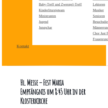
Baby-Treff und Zwergerl-Treff
Lektoren
Kinderliturgieteam
Musiker
Ministranten
Senioren
Jugend
Besuchsdie
Jungschar
Männerrun
Chor Just 
Frauenrun
Kontakt
Hl. Messe – Fest Maria
Empfängnis um 8:45 Uhr in der
Klosterkirche