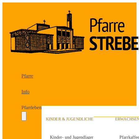
Pfarre
Info
Pfarrleben
KINDER & JUGENDLICHE
ERWACHSEN
Kinder- und Jugendlager
Pfarrkaffe