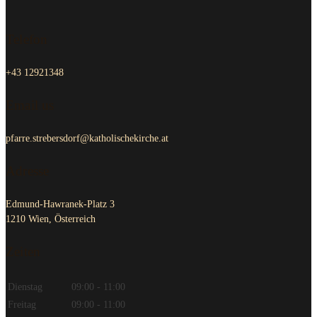
Telefon
+43 12921348
Email us
pfarre.strebersdorf@katholischekirche.at
Adresse
Edmund-Hawranek-Platz 3
1210 Wien, Österreich
Zeiten
Dienstag
09:00 - 11:00
Freitag
09:00 - 11:00