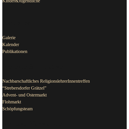
Kinder&Jugendliche
Aktuelles
Galerie
Kalender
Publikationen
Projekte & Initiativen
Nachbarschaftliches ReligionslehrerInnentreffen
“Strebersdorfer Grätzel”
Advent- und Ostermarkt
Flohmarkt
Schöpfungsteam
Kontakt Pfarrkanzlei