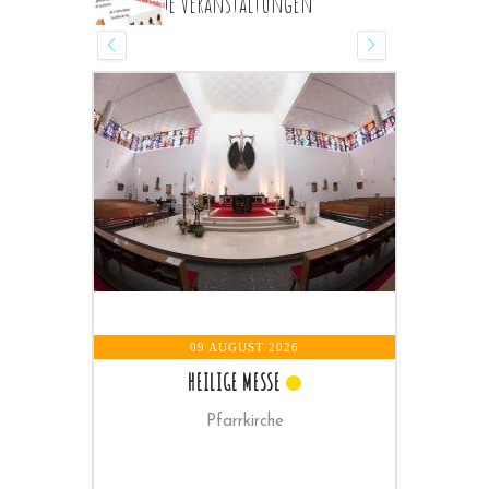
Kommende Veranstaltungen
09 AUGUST 2026
RCHE
HEILIGE MESSE
Pfarrkirche