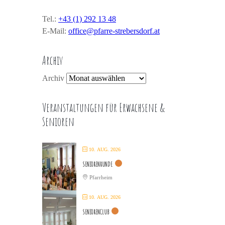
Tel.:
+43 (1) 292 13 48
E-Mail:
office@pfarre-strebersdorf.at
Archiv
Archiv
Veranstaltungen für Erwachsene &
Senioren
10. AUG. 2026
SENIORENRUNDE
Pfarrheim
10. AUG. 2026
SENIORENCLUB