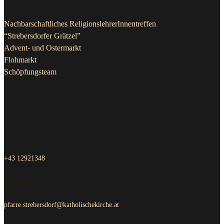
Nachbarschaftliches ReligionslehrerInnentreffen
“Strebersdorfer Grätzel”
Advent- und Ostermarkt
Flohmarkt
Schöpfungsteam
Kontakt Pfarrkanzlei
Telefon
+43 12921348
Email us
pfarre.strebersdorf@katholischekirche.at