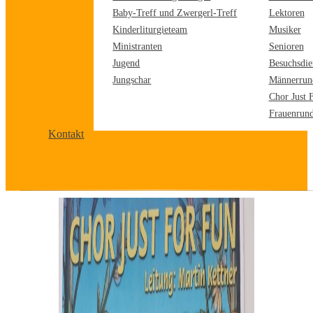
Baby-Treff und Zwergerl-Treff
Lektoren
Kinderliturgieteam
Musiker
Ministranten
Senioren
Jugend
Besuchsdie
Jungschar
Männerrun
Chor Just 
Frauenrun
Kontakt