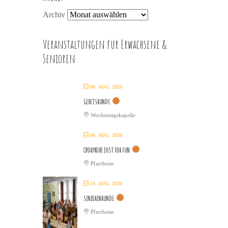
Archiv
Veranstaltungen für Erwachsene &
Senioren
06. AUG. 2026
GEBETSRUNDE
Wochentagskapelle
06. AUG. 2026
CHORPROBE JUST FOR FUN
Pfarrheim
10. AUG. 2026
SENIORENRUNDE
Pfarrheim