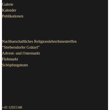
Kalender
Publikationen
Projekte & Initiativen
Nachbarschaftliches ReligionslehrerInnentreffen
“Strebersdorfer Grätzel”
Advent- und Ostermarkt
Flohmarkt
Schöpfungsteam
Kontakt Pfarrkanzlei
Telefon
+43 12921348