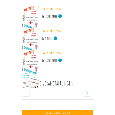
10. SEP. 2026
ZWERGERL-TREFF
11. SEP. 2026
BABY-TREFF
17. SEP. 2026
ZWERGERL-TREFF
Kommende Veranstaltungen
07 AUGUST 2026
- 16 OKTOBER 2026