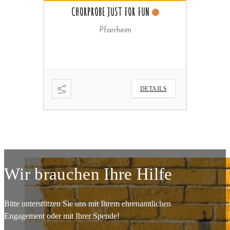
UN
WORTGOTTESDIENST
DETAILS
ETAILS
Wir brauchen Ihre Hilfe
Bitte unterstützen Sie uns mit Ihrem ehrenamtlichen
Engagement oder mit Ihrer Spende!