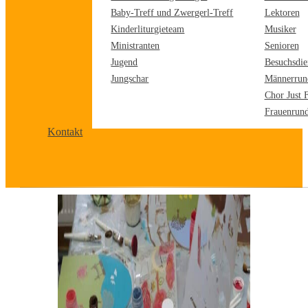
Baby-Treff und Zwergerl-Treff
Lektoren
Kinderliturgieteam
Musiker
Ministranten
Senioren
Jugend
Besuchsdie
Jungschar
Männerrun
Chor Just 
Frauenrun
Kontakt