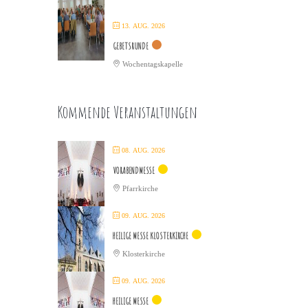
13. AUG. 2026
GEBETSRUNDE
Wochentagskapelle
Kommende Veranstaltungen
08. AUG. 2026
VORABENDMESSE
Pfarrkirche
09. AUG. 2026
HEILIGE MESSE KLOSTERKIRCHE
Klosterkirche
09. AUG. 2026
HEILIGE MESSE