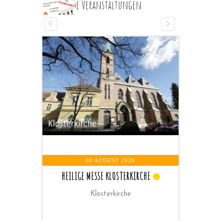
Kommende Veranstaltungen
09 AUGUST 2026
RCHE
HEILIGE MESSE
Pfarrkirche