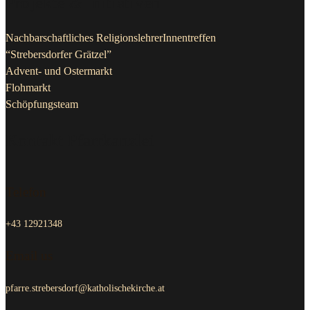
Projekte & Initiativen
Nachbarschaftliches ReligionslehrerInnentreffen
“Strebersdorfer Grätzel”
Advent- und Ostermarkt
Flohmarkt
Schöpfungsteam
Kontakt Pfarrkanzlei
Telefon
+43 12921348
Email us
pfarre.strebersdorf@katholischekirche.at