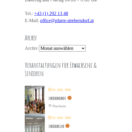
Dienstag und Freitag 09.00 – 11.00 Uhr
Tel.:
+43 (1) 292 13 48
E-Mail:
office@pfarre-strebersdorf.at
Archiv
Archiv
Veranstaltungen für Erwachsene &
Senioren
10. AUG. 2026
SENIORENRUNDE
Pfarrheim
10. AUG. 2026
SENIORENCLUB